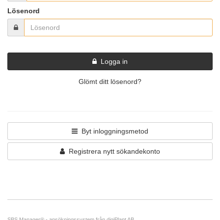
Lösenord
Logga in
Glömt ditt lösenord?
Byt inloggningsmetod
Registrera nytt sökandekonto
SBS Manager®
-
ansökningssystem
från
digiPlant AB